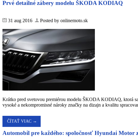
Prvé detailné zábery modelu ŠKODA KODIAQ
31 aug 2016
Posted by onlinemoto.sk
Krátko pred svetovou premiérou modelu ŠKODA KODIAQ, ktorá sa usk
vysoké a nekompromisné nároky značky na dizajn a kvalitu sprac
ČÍTAŤ VIAC →
Automobil pre každého: spoločnosť Hyundai Motor zve