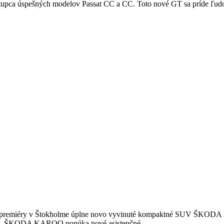
upca úspešných modelov Passat CC a CC. Toto nové GT sa príde ľudom 
.
 premiéry v Štokholme úplne novo vyvinuté kompaktné SUV ŠKODA 
A. ŠKODA KAROQ ponúka nové asistenčné...