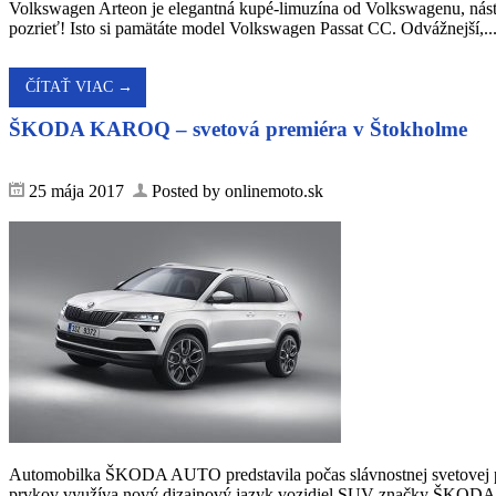
Volkswagen Arteon je elegantná kupé-limuzína od Volkswagenu, nást
pozrieť! Isto si pamätáte model Volkswagen Passat CC. Odvážnejší,..
ČÍTAŤ VIAC →
ŠKODA KAROQ – svetová premiéra v Štokholme
25 mája 2017
Posted by onlinemoto.sk
Automobilka ŠKODA AUTO predstavila počas slávnostnej svetovej
prvkov využíva nový dizajnový jazyk vozidiel SUV značky ŠKOD