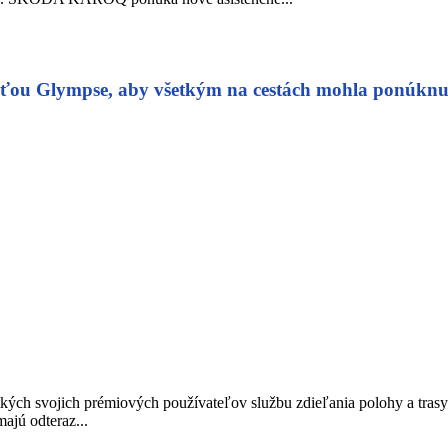
sťou Glympse, aby všetkým na cestách mohla ponúknuť 
etkých svojich prémiových používateľov službu zdieľania polohy a tras
ajú odteraz...