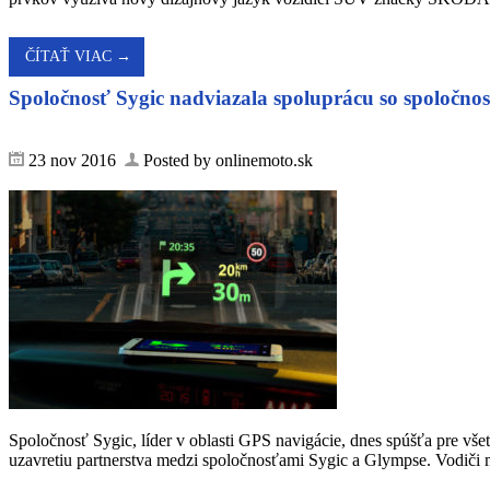
ČÍTAŤ VIAC →
Spoločnosť Sygic nadviazala spoluprácu so spoločno
23 nov 2016
Posted by onlinemoto.sk
Spoločnosť Sygic, líder v oblasti GPS navigácie, dnes spúšťa pre vš
uzavretiu partnerstva medzi spoločnosťami Sygic a Glympse. Vodiči m