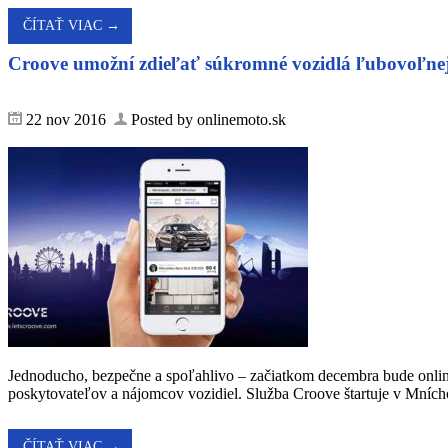
ČÍTAŤ VIAC →
Croove umožní zdieľať súkromné vozidlá ľubovoľne
22 nov 2016
Posted by onlinemoto.sk
Jednoducho, bezpečne a spoľahlivo – začiatkom decembra bude online
poskytovateľov a nájomcov vozidiel. Služba Croove štartuje v Mníchov
ČÍTAŤ VIAC →