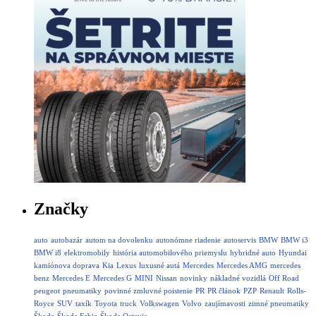
Značky
auto
autobazár
autom na dovolenku
autonómne riadenie
autoservis
BMW
BMW i3
BMW i8
elektromobily
história automobilového priemyslu
hybridné auto
Hyundai
kamiónova doprava
Kia
Lexus
luxusné autá
Mercedes
Mercedes AMG
mercedes
benz
Mercedes E
Mercedes G
MINI
Nissan
novinky
nákladné vozidlá
Off Road
peugeot
pneumatiky
povinné zmluvné poistenie
PR
PR článok
PZP
Renault
Rolls-
Royce
SUV
taxík
Toyota
truck
Volkswagen
Volvo
zaujímavosti
zimné pneumatiky
Škoda
Škoda Fabia
Škoda Octavia