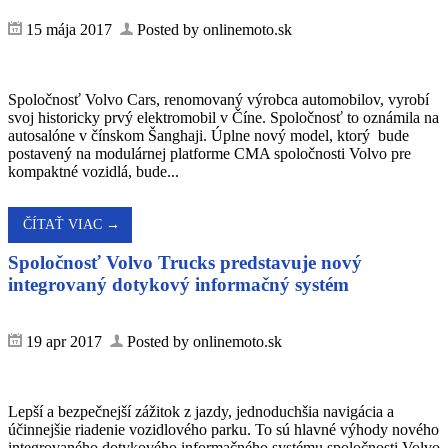
15 mája 2017
Posted by onlinemoto.sk
Spoločnosť Volvo Cars, renomovaný výrobca automobilov, vyrobí
svoj historicky prvý elektromobil v Číne. Spoločnosť to oznámila na
autosalóne v čínskom Šanghaji. Úplne nový model, ktorý bude
postavený na modulárnej platforme CMA spoločnosti Volvo pre
kompaktné vozidlá, bude...
ČÍTAŤ VIAC →
Spoločnosť Volvo Trucks predstavuje nový
integrovaný dotykový informačný systém
19 apr 2017
Posted by onlinemoto.sk
Lepší a bezpečnejší zážitok z jazdy, jednoduchšia navigácia a
účinnejšie riadenie vozidlového parku. To sú hlavné výhody nového
integrovaného dotykového informačného systému spoločnosti Volvo