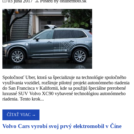
03 júna 2017
Posted by onlinemoto.sk
Spoločnosť Uber, ktorá sa špecializuje na technológie spoločného
využívania vozidiel, rozširuje pilotný projekt autonómneho riadenia
do San Francisca v Kalifornii, kde sa použijú špeciálne prerobené
luxusné SUV Volvo XC90 vybavené technológiou autonómneho
riadenia. Tento krok...
ČÍTAŤ VIAC →
Volvo Cars vyrobí svoj prvý elektromobil v Číne