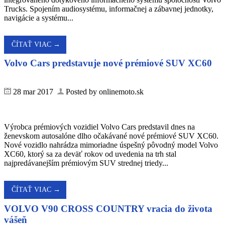
Trucks. Spojením audiosystému, informačnej a zábavnej jednotky,
navigácie a systému...
ČÍTAŤ VIAC →
Volvo Cars predstavuje nové prémiové SUV XC60
28 mar 2017
Posted by onlinemoto.sk
Výrobca prémiových vozidiel Volvo Cars predstavil dnes na
ženevskom autosalóne dlho očakávané nové prémiové SUV XC60.
Nové vozidlo nahrádza mimoriadne úspešný pôvodný model Volvo
XC60, ktorý sa za deväť rokov od uvedenia na trh stal
najpredávanejším prémiovým SUV strednej triedy...
ČÍTAŤ VIAC →
VOLVO V90 CROSS COUNTRY vracia do života
vášeň