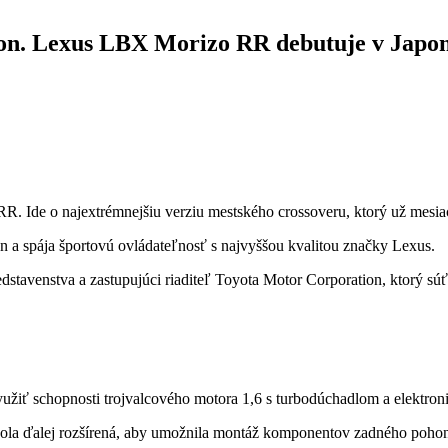
kon. Lexus LBX Morizo RR debutuje v Japo
R. Ide o najextrémnejšiu verziu mestského crossoveru, ktorý už mesiac
on a spája športovú ovládateľnosť s najvyššou kvalitou značky Lexus.
edstavenstva a zastupujúci riaditeľ Toyota Motor Corporation, ktorý 
yužiť schopnosti trojvalcového motora 1,6 s turbodúchadlom a elektron
ti bola ďalej rozšírená, aby umožnila montáž komponentov zadného poh