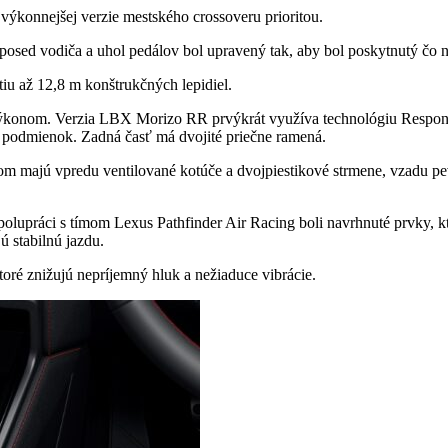
jvýkonnejšej verzie mestského crossoveru prioritou.
posed vodiča a uhol pedálov bol upravený tak, aby bol poskytnutý čo na
u až 12,8 m konštrukčných lepidiel.
výkonom. Verzia LBX Morizo ​​​​RR prvýkrát využíva technológiu Res
h podmienok. Zadná časť má dvojité priečne ramená.
om majú vpredu ventilované kotúče a dvojpiestikové strmene, vzadu p
olupráci s tímom Lexus Pathfinder Air Racing boli navrhnuté prvky, kt
 stabilnú jazdu.
ktoré znižujú nepríjemný hluk a nežiaduce vibrácie.