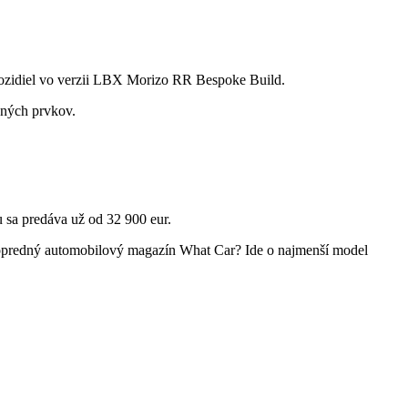
idiel vo verzii LBX Morizo ​​​​RR Bespoke Build.
aných prvkov.
sa predáva už od 32 900 eur.
popredný automobilový magazín What Car? Ide o najmenší model