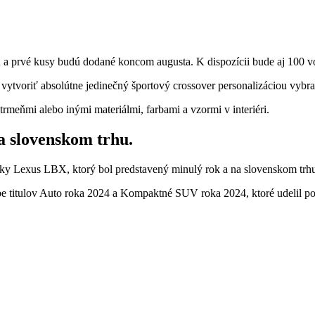
 a prvé kusy budú dodané koncom augusta. K dispozícii bude aj 100 voz
vytvoriť absolútne jedinečný športový crossover personalizáciou vybr
rmeňmi alebo inými materiálmi, farbami a vzormi v interiéri.
a slovenskom trhu.
y Lexus LBX, ktorý bol predstavený minulý rok a na slovenskom trhu 
e titulov Auto roka 2024 a Kompaktné SUV roka 2024, ktoré udelil 