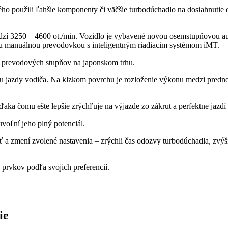
ho použili ľahšie komponenty či väčšie turbodúchadlo na dosiahnutie 
dzí 3250 – 4600 ot./min. Vozidlo je vybavené novou osemstupňovou 
u manuálnou prevodovkou s inteligentným riadiacim systémom iMT.
e prevodových stupňov na japonskom trhu.
u jazdy vodiča. Na klzkom povrchu je rozloženie výkonu medzi prednou
vďaka čomu ešte lepšie zrýchľuje na výjazde zo zákrut a perfektne jaz
voľní jeho plný potenciál.
a zmení zvolené nastavenia – zrýchli čas odozvy turbodúchadla, zvýši 
prvkov podľa svojich preferencií.
ie