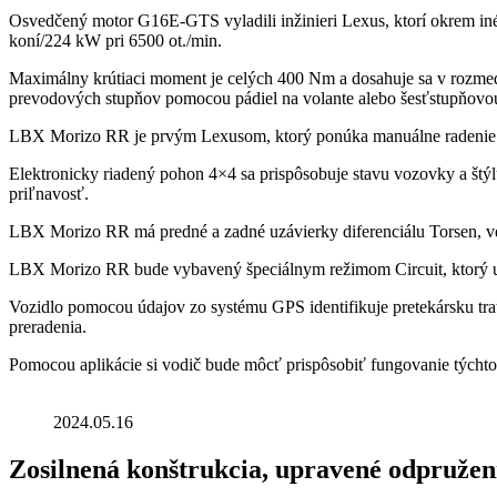
Osvedčený motor G16E-GTS vyladili inžinieri Lexus, ktorí okrem iné
koní/224 kW pri 6500 ot./min.
Maximálny krútiaci moment je celých 400 Nm a dosahuje sa v rozme
prevodových stupňov pomocou pádiel na volante alebo šesťstupňovo
LBX Morizo ​​​​RR je prvým Lexusom, ktorý ponúka manuálne radeni
Elektronicky riadený pohon 4×4 sa prispôsobuje stavu vozovky a štýl
priľnavosť.
LBX Morizo ​​​​RR má predné a zadné uzávierky diferenciálu Torsen, 
LBX Morizo ​​​​RR bude vybavený špeciálnym režimom Circuit, ktorý u
Vozidlo pomocou údajov zo systému GPS identifikuje pretekársku trať 
preradenia.
Pomocou aplikácie si vodič bude môcť prispôsobiť fungovanie týchto 
2024.05.16
Zosilnená konštrukcia, upravené odpružen