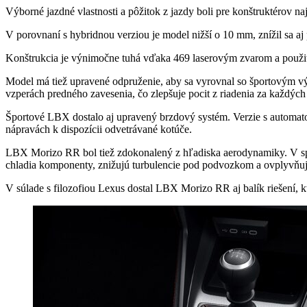
Výborné jazdné vlastnosti a pôžitok z jazdy boli pre konštruktérov na
V porovnaní s hybridnou verziou je model nižší o 10 mm, znížil sa aj 
Konštrukcia je výnimočne tuhá vďaka 469 laserovým zvarom a použiti
Model má tiež upravené odpruženie, aby sa vyrovnal so športovým 
vzperách predného zavesenia, čo zlepšuje pocit z riadenia za každýc
Športové LBX dostalo aj upravený brzdový systém. Verzie s automat
nápravách k dispozícii odvetrávané kotúče.
LBX Morizo ​​​​RR bol tiež zdokonalený z hľadiska aerodynamiky. V sp
chladia komponenty, znižujú turbulencie pod podvozkom a ovplyvňujú
V súlade s filozofiou Lexus dostal LBX Morizo ​​​​RR aj balík riešení, 