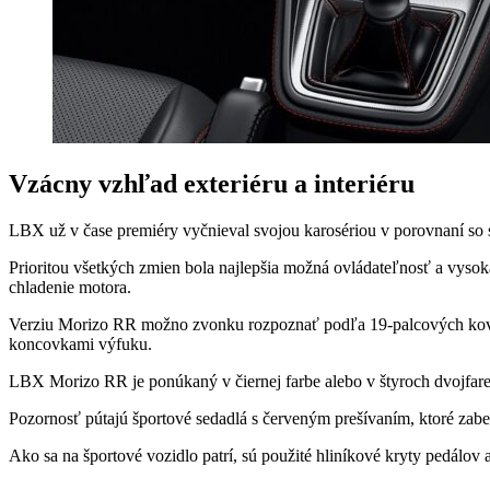
Vzácny vzhľad exteriéru a interiéru
LBX už v čase premiéry vyčnieval svojou karosériou v porovnaní so s
Prioritou všetkých zmien bola najlepšia možná ovládateľnosť a vyso
chladenie motora.
Verziu Morizo ​​​​RR možno zvonku rozpoznať podľa 19-palcových kov
koncovkami výfuku.
LBX Morizo ​​​​RR je ponúkaný v čiernej farbe alebo v štyroch dvojfa
Pozornosť pútajú športové sedadlá s červeným prešívaním, ktoré zabez
Ako sa na športové vozidlo patrí, sú použité hliníkové kryty pedálov