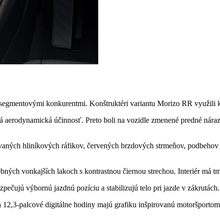
egmentovými konkurentmi. Konštruktéri variantu Morizo ​​​​RR využili
ká aerodynamická účinnosť. Preto boli na vozidle zmenené predné nára
aných hliníkových ráfikov, červených brzdových strmeňov, podbehov a 
rebných vonkajších lakoch s kontrastnou čiernou strechou. Interiér má
pečujú výbornú jazdnú pozíciu a stabilizujú telo pri jazde v zákrutách.
 a 12,3-palcové digitálne hodiny majú grafiku inšpirovanú motoršportom