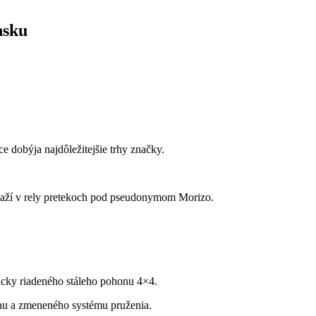
nsku
e dobýja najdôležitejšie trhy značky.
súťaží v rely pretekoch pod pseudonymom Morizo.
icky riadeného stáleho pohonu 4×4.
onu a zmeneného systému pruženia.