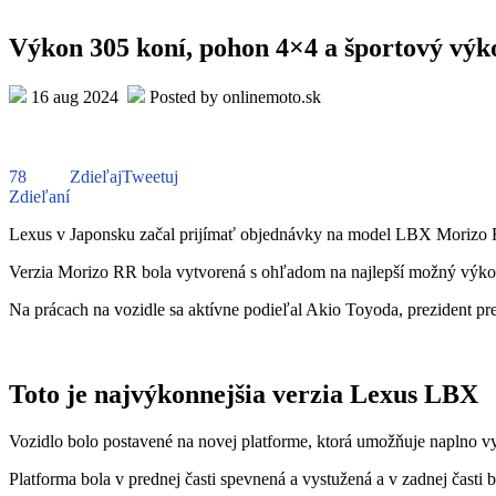
Výkon 305 koní, pohon 4×4 a športový vý
16 aug 2024
Posted by onlinemoto.sk
78
Zdieľaj
Tweetuj
Zdieľaní
Lexus v Japonsku začal prijímať objednávky na model LBX Morizo ​​​​R
Verzia Morizo ​​​​RR bola vytvorená s ohľadom na najlepší možný výk
Na prácach na vozidle sa aktívne podieľal Akio Toyoda, prezident pr
Toto je najvýkonnejšia verzia Lexus LBX
Vozidlo bolo postavené na novej platforme, ktorá umožňuje naplno v
Platforma bola v prednej časti spevnená a vystužená a v zadnej čas