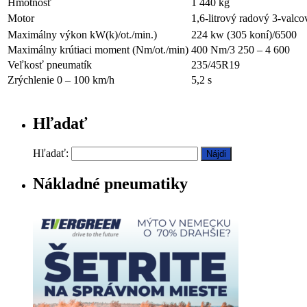
Hmotnosť
1 440 kg
Motor
1,6-litrový radový 3-va
Maximálny výkon kW(k)/ot./min.)
224 kw (305 koní)/6500
Maximálny krútiaci moment (Nm/ot./min)
400 Nm/3 250 – 4 600
Veľkosť pneumatík
235/45R19
Zrýchlenie 0 – 100 km/h
5,2 s
Hľadať
Hľadať:
Nákladné pneumatiky