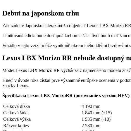
Debut na japonskom trhu
Zákazníci v Japonsku si teraz môžu objednať Lexus LBX Morizo ​​​​RR
Limitovaná edícia bude dostupná žrebom a šťastlivci budú mať šancu 
Vozidlo v tejto verzii môže vyniknúť okrem iného žltými brzdovými st
Lexus LBX Morizo ​​​​RR nebude dostupný n
Model Lexus LBX Morizo ​​​​RR vychádza z najmenšieho modelu značk
Hneď v úvode roka získal prvé významné európske ocenenia v podob
značky Lexus.
Špecifikácia Lexus LBX Morizo ​​​​RR (porovnanie s verziou HEV)
Celková dĺžka
4 190 mm
Celková šírka
1 840 mm (+15)
Celková výška
1 535 mm (-10)
Rázvor kolies
2 580 mm